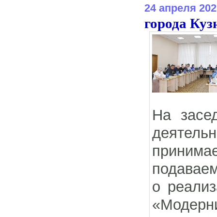
24 апреля 202
города Куз
На засе
деятель
принима
подавае
о реализ
«Модерн