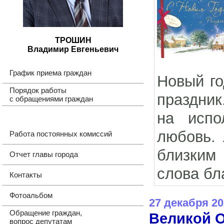
ТРОШИН
Владимир Евгеньевич
График приема граждан
Новый го
Порядок работы
праздник
с обращениями граждан
на испо
любовь. 
Работа постоянных комиссий
близким
Отчет главы города
слова бл
Контакты
Фотоальбом
27 декабря 20
Обращение граждан,
Великой 
вопрос депутатам