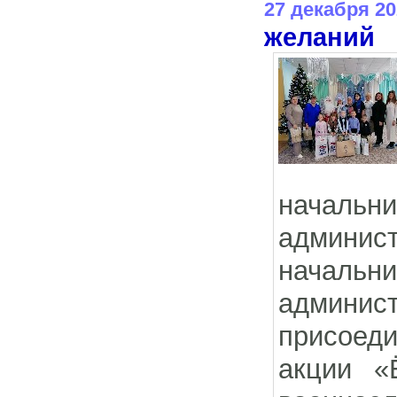
27 декабря 20
желаний
началь
админис
начальн
админис
присоед
акции «