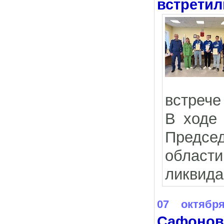
встретил
встрече
В ходе 
Предсе
област
ликвида
07 октябр
Сафонов 