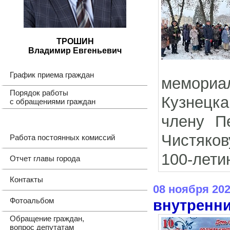
ТРОШИН
Владимир Евгеньевич
График приема граждан
мемориа
Порядок работы
Кузнецка
с обращениями граждан
члену П
Чистяков
Работа постоянных комиссий
100-лети
Отчет главы города
Контакты
08 ноября 20
Фотоальбом
внутренни
Обращение граждан,
вопрос депутатам