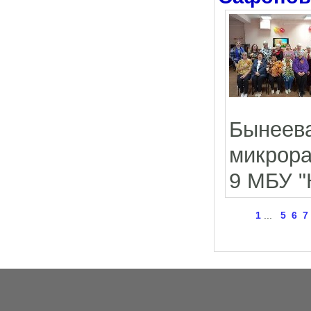
Бынеев
микрора
9 МБУ "
1
...
5
6
7