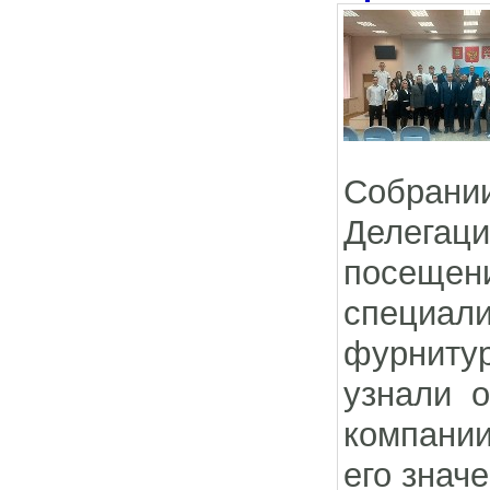
Собрании
Делегац
посещ
специа
фурнитур
узнали 
компании
его знач