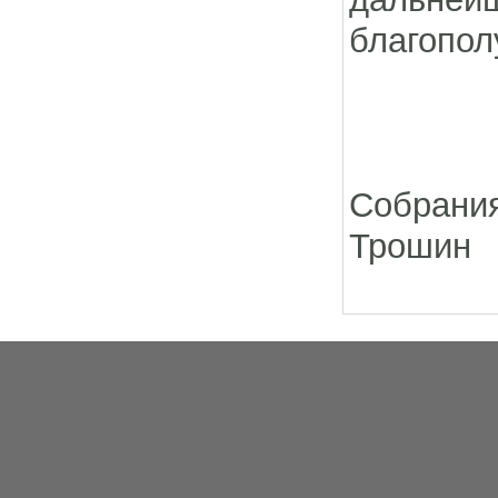
благопол
С у
Собрани
Трошин