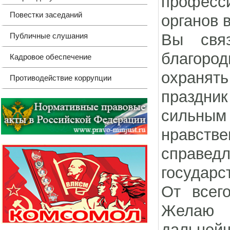
профес
Повестки заседаний
органов 
Вы свя
Публичные слушания
благоро
Кадровое обеспечение
охранять
Противодействие коррупции
праздник
сильным
нравст
справед
государс
От всег
Желаю 
дальнейш