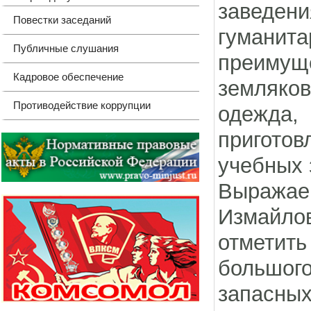
заведен
Повестки заседаний
гуманита
Публичные слушания
преиму
Кадровое обеспечение
земляко
Противодействие коррупции
одежда,
приготов
учебных 
Выражаем
Измайло
отметить
большог
запасных