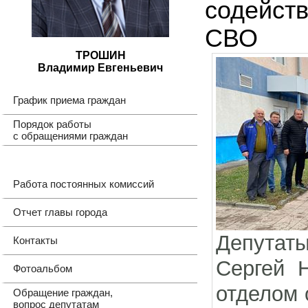
содейств
СВО
ТРОШИН
Владимир Евгеньевич
График приема граждан
Порядок работы
с обращениями граждан
Работа постоянных комиссий
Отчет главы города
Депутат
Контакты
Сергей 
Фотоальбом
отделом 
Обращение граждан,
вопрос депутатам