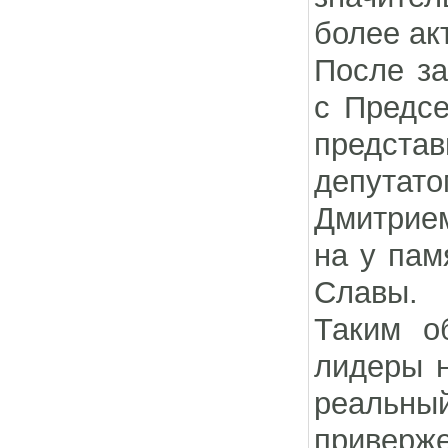
более ак
После за
с Предс
предста
депутат
Дмитрием
на у пам
Славы.
Таким о
лидеры н
реальный
приверж