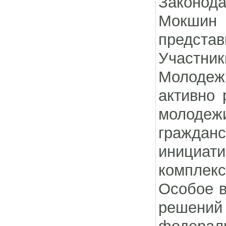
Законода
Мокшин
представ
Участни
Молодеж
активно 
молодеж
гражданс
инициат
комплекс
Особое в
решени