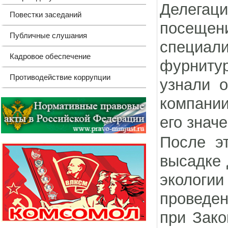
Делегац
Повестки заседаний
посещ
Публичные слушания
специа
Кадровое обеспечение
фурнитур
Противодействие коррупции
узнали 
компании
его знач
После э
высадке 
экологии
проведе
при Зако