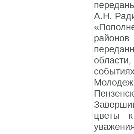
переданы
А.Н. Рад
«Попол
районов
передан
области,
события
Молодеж
Пензенск
Завершив
цветы к
уважени