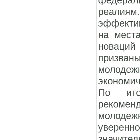
федерал
реалиям
эффектив
на мест
новаций
призван
молодежн
экономич
По ито
рекомен
молодеж
уверенн
значите