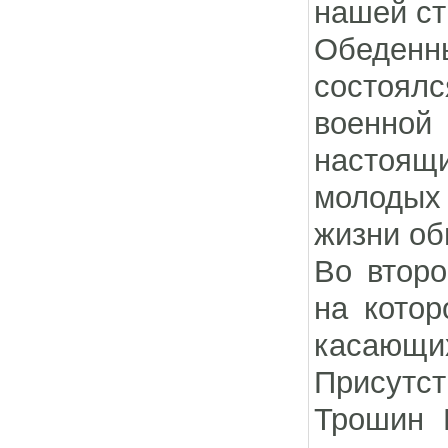
нашей ст
Обеден
состоял
военной
настоящ
молодых
жизни об
Во второ
на котор
касающих
Присутст
Трошин 