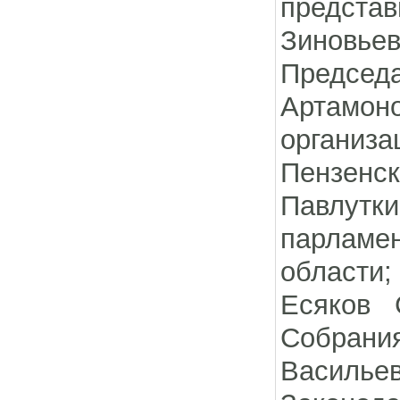
представ
Зиновь
Председа
Артамо
организа
Пензенск
Павлутки
парламе
области;
Есяков 
Собрания
Василь