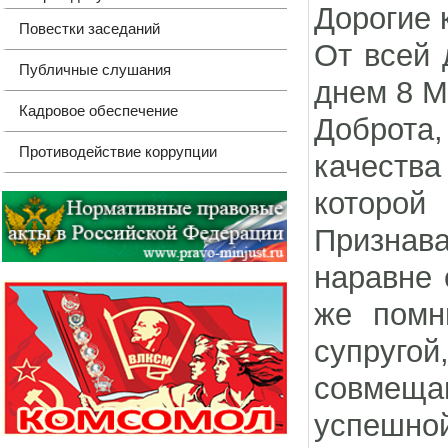
Дорогие 
Повестки заседаний
От всей
Публичные слушания
днем 8 
Кадровое обеспечение
Доброта,
Противодействие коррупции
качества
которой
Признав
наравне 
же помн
супругой
совмеща
успешн