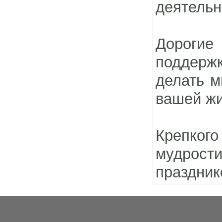
деятельн
Дороги
поддержк
делать м
вашей жи
Крепког
мудрост
праздник