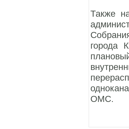
Также н
админис
Собрани
города 
плановы
внутрен
перерасп
однокан
ОМС.