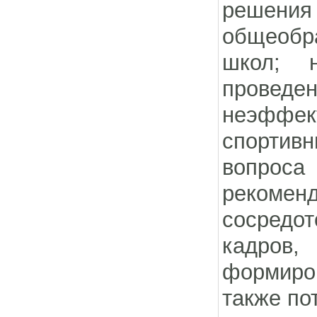
решения 
общеобра
школ; 
провед
неэффек
спортив
вопрос
рекоменд
сосредот
кадров
формиро
также по