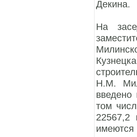
Декина.
На засе
заместит
Милинско
Кузнецка
строител
Н.М. Ми
введено 
том числ
22567,2
имеются