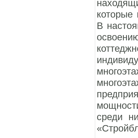
находящ
которые 
В настоя
освоен
коттед
индиви
многоэ
многоэта
предпри
мощност
среди н
«Стройбл