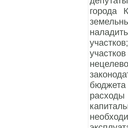
депутаты
города 
земельн
наладить
участко
участков
нецелево
законод
бюджета
расход
капитал
необхо
эксплуа