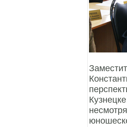
Заместит
Конста
перспект
Кузнецк
несмотр
юношеско