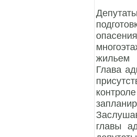
Депутат
подгото
опасения
многоэта
жильем г
Глава ад
присутст
контрол
запланир
Заслуша
главы а