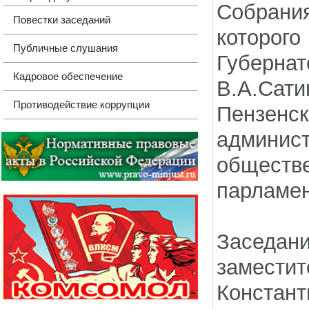
Собрани
Повестки заседаний
которог
Публичные слушания
Губерна
Кадровое обеспечение
В.А.Са
Противодействие коррупции
Пензенс
админи
обществе
парламен
Заседан
заместит
Констант