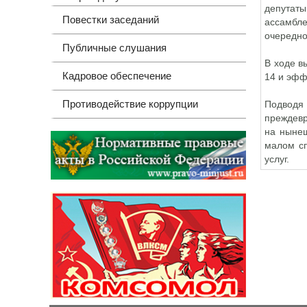
депутаты
Повестки заседаний
ассамбле
очередно
Публичные слушания
В ходе в
Кадровое обеспечение
14 и эфф
Противодействие коррупции
Подводя 
преждевр
на нынеш
малом сп
услуг.