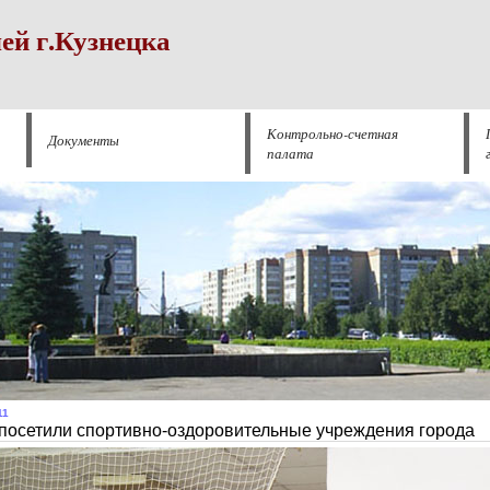
ей г.Кузнецка
Контрольно-счетная
Документы
палата
11
посетили спортивно-оздоровительные учреждения города