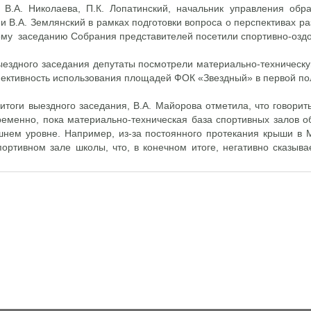
 В.А. Николаева, П.К. Лопатинский, начальник управления обр
и В.А. Землянский в рамках подготовки вопроса о перспективах ра
му заседанию Собрания представителей посетили спортивно-оздо
ыездного заседания депутаты посмотрели материально-техниче
ективность использования площадей ФОК «Звездный» в первой по
итоги выездного заседания, В.А. Майорова отметила, что говорит
еменно, пока материально-техническая база спортивных залов о
нем уровне. Например, из-за постоянного протекания крыши в
ортивном зале школы, что, в конечном итоге, негативно сказыв