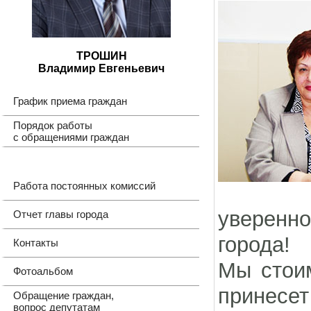
ТРОШИН
Владимир Евгеньевич
График приема граждан
Порядок работы
с обращениями граждан
Работа постоянных комиссий
уверенн
Отчет главы города
города!
Контакты
Мы стоим
Фотоальбом
принесет
Обращение граждан,
вопрос депутатам