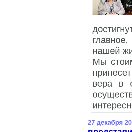
достигну
главное
нашей жи
Мы стоим
принесет
вера в с
осущест
интересн
27 декабря 20
представи