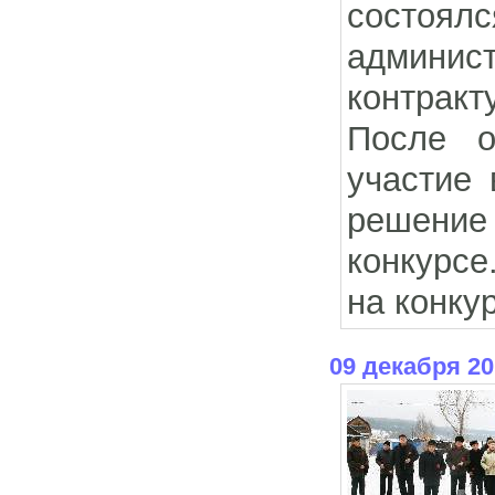
состоял
админис
контракту
После о
участие 
решение 
конкурсе
на конку
09 декабря 20