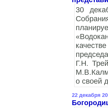
30 дека
Собрания
планиру
«Водокан
качест
председа
Г.Н. Тре
М.В.Калм
о своей 
22 декабря 20
Богороди