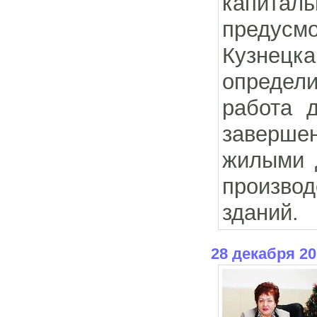
капитал
предусм
Кузнецк
определи
работа 
заверше
жилыми 
производ
зданий.
28 декабря 20