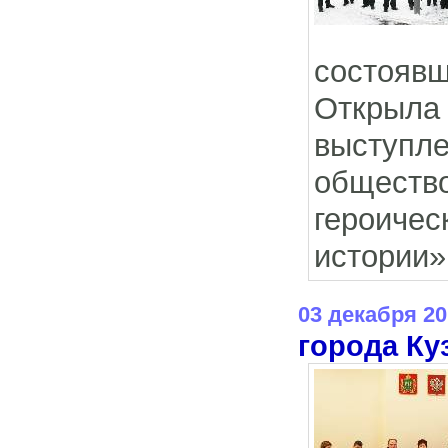
состояв
Открыла 
выступл
общество
героиче
истории»
03 декабря 20
города Ку