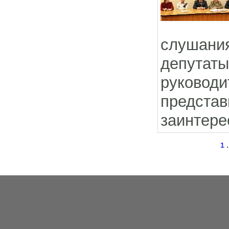
слушани
депутаты
руководи
предст
заинтере
1