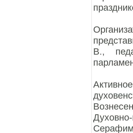
праздни
Организа
представ
В., пе
парламе
Активно
духовен
Вознесе
Духовно
Серафи