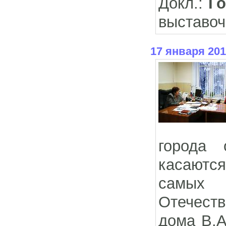
Докл.:
Го
выставоч
17 января 201
города 
касаютс
самых р
Отечеств
дома В.А