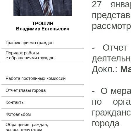
27 янва
представ
рассмотр
ТРОШИН
Владимир Евгеньевич
График приема граждан
- Отчет
Порядок работы
деятельн
с обращениями граждан
Докл.:
Ма
Работа постоянных комиссий
- О мера
Отчет главы города
по орг
Контакты
граждан
Фотоальбом
города
Обращение граждан,
вопрос депутатам