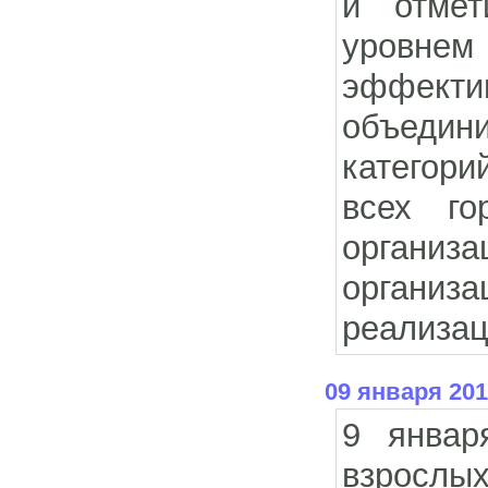
и отмет
уровнем
эффекти
объедин
категори
всех го
организа
организ
реализац
09 января 201
9 январ
взрослы